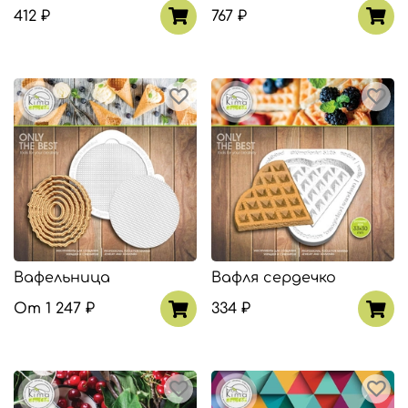
412 ₽
767 ₽
Вафельница
Вафля сердечко
От
1 247 ₽
334 ₽