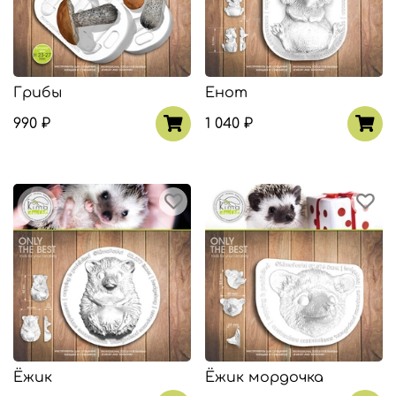
Грибы
Енот
990 ₽
1 040 ₽
Ёжик
Ёжик мордочка