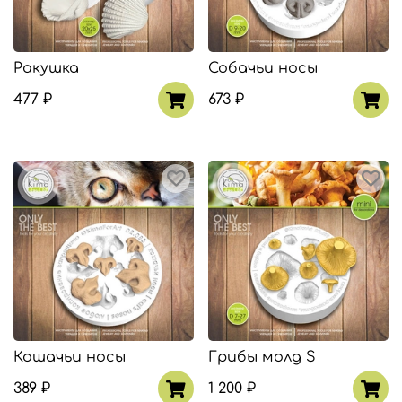
Ракушка
Собачьи носы
477 ₽
673 ₽
Кошачьи носы
Грибы молд S
389 ₽
1 200 ₽