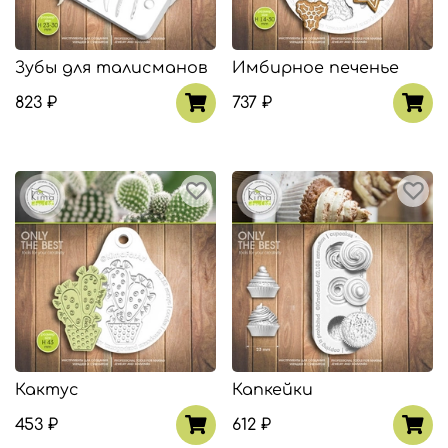
Зубы для талисманов
Имбирное печенье
823 ₽
737 ₽
Кактус
Капкейки
453 ₽
612 ₽