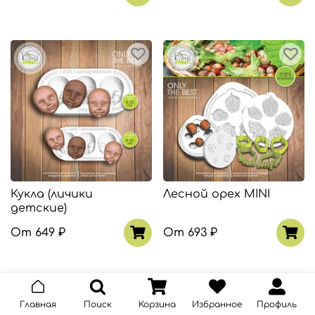
Кукла (личики
Лесной орех MINI
детские)
От
649 ₽
От
693 ₽
Главная
Поиск
Корзина
Избранное
Профиль