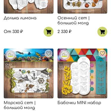
Долька лимона
Осенний сет |
большой молд
От
330 ₽
2 330 ₽
Морской сет |
Бабочки MINI набор
большой молд