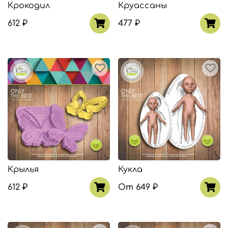
Крокодил
Круассаны
612 ₽
477 ₽
Крылья
Кукла
612 ₽
От
649 ₽