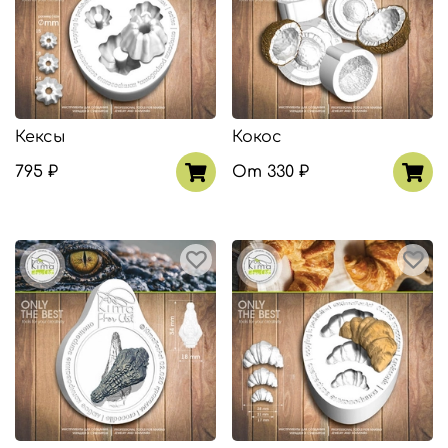
Кексы
Кокос
795 ₽
От
330 ₽