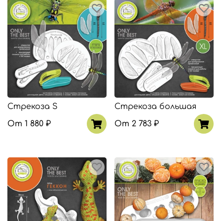
Стрекоза S
Стрекоза большая
От
1 880 ₽
От
2 783 ₽