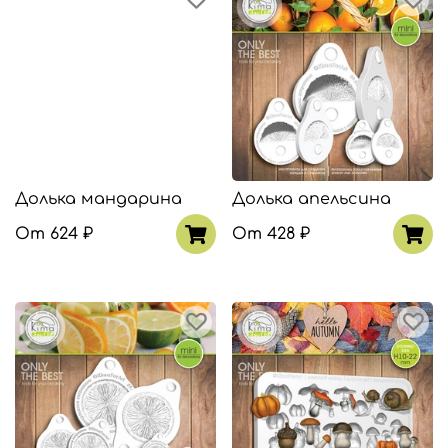
Долька мандарина
Долька апельсина
От
624 ₽
От
428 ₽