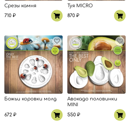
Срезы камня
Туя MICRO
710 ₽
870 ₽
Божьи коровки молд
Авокадо половинки
MINI
672 ₽
550 ₽