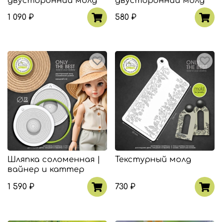
двусторонний молд
двусторонний молд
1 090 ₽
580 ₽
Шляпка соломенная |
Текстурный молд
вайнер и каттер
1 590 ₽
730 ₽