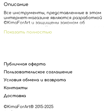
Описание
Все инструменты, представленные в этом
интернет-магазине являются разработкой
©KimaForArt и защищены законом об
авторском праве. Предназначены только для
Показать полностью
индивидуального использования. Любое
копирование и тиражирование
инструментов запрещено и преследуется по
закону.
Все инструменты изготавливаются из
высококачественного сырья производства
Публичная оферта
США и стран Евросоюза.
Пользовательское соглашение
Условия обмена и возврата
Контакты
Доставка
©KimaForArt® 2015-2025