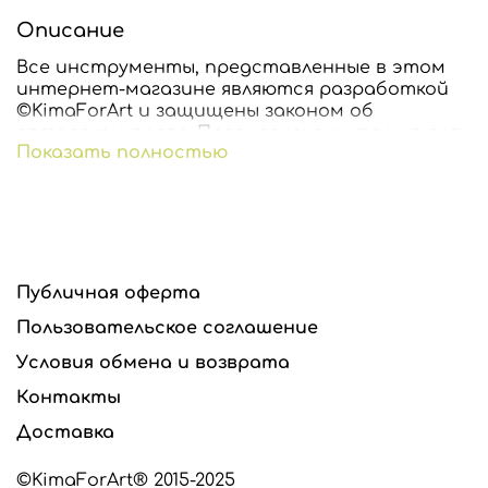
Описание
Все инструменты, представленные в этом
интернет-магазине являются разработкой
©KimaForArt и защищены законом об
авторском праве. Предназначены только для
Показать полностью
индивидуального использования. Любое
копирование и тиражирование
инструментов запрещено и преследуется по
закону.
Все инструменты изготавливаются из
высококачественного сырья производства
Публичная оферта
США и стран Евросоюза.
Пользовательское соглашение
Условия обмена и возврата
Контакты
Доставка
©KimaForArt® 2015-2025