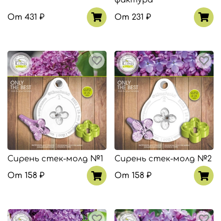
От
431 ₽
От
231 ₽
Сирень стек-молд №1
Сирень стек-молд №2
От
158 ₽
От
158 ₽