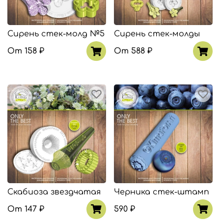
Сирень стек-молд №5
Сирень стек-молды
От
158 ₽
От
588 ₽
Скабиоза звездчатая
Черника стек-штамп
От
147 ₽
590 ₽