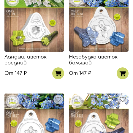
Ландыш цветок
Незабудка цветок
средний
большой
От
147 ₽
От
147 ₽