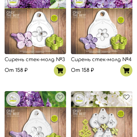
Сирень стек-молд №3
Сирень стек-молд №4
От
158 ₽
От
158 ₽