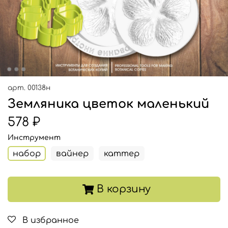
арт.
00138н
Земляника цветок маленький
578 ₽
Инструмент
набор
вайнер
каттер
В корзину
В избранное