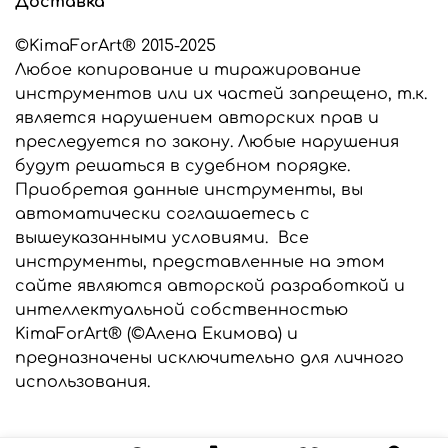
Доставка
заказу, мы выберем подходящий силикон для
изготовления ваших инструментов.
©KimaForArt® 2015-2025
Любое копирование и тиражирование
Все инструменты, представленные в этом
интернет-магазине являются разработкой
инструментов или их частей запрещено, т.к.
©KimaForArt и защищены законом об
является нарушением авторских прав и
авторском праве. Предназначены только для
преследуется по закону. Любые нарушения
индивидуального использования. Любое
будут решаться в судебном порядке.
копирование и тиражирование
Приобретая данные инструменты, вы
инструментов запрещено и преследуется по
закону.
автоматически соглашаетесь с
вышеуказанными условиями. Все
инструменты, представленные на этом
сайте являются авторской разработкой и
интеллектуальной собственностью
KimaForArt® (©Алена Екимова) и
предназначены исключительно для личного
использования.