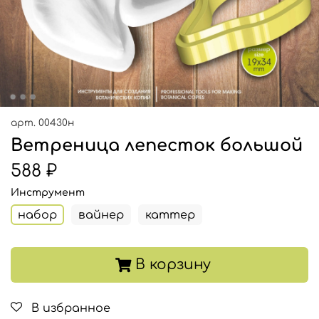
арт.
00430н
Ветреница лепесток большой
588 ₽
Инструмент
набор
вайнер
каттер
В корзину
В избранное