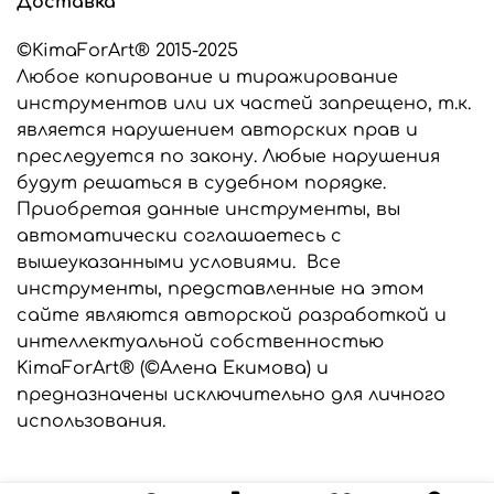
Доставка
заказу, мы выберем подходящий силикон для
изготовления ваших инструментов.
©KimaForArt® 2015-2025
Любое копирование и тиражирование
Все инструменты, представленные в этом
интернет-магазине являются разработкой
инструментов или их частей запрещено, т.к.
©KimaForArt и защищены законом об
является нарушением авторских прав и
авторском праве. Предназначены только для
преследуется по закону. Любые нарушения
индивидуального использования. Любое
будут решаться в судебном порядке.
копирование и тиражирование
Приобретая данные инструменты, вы
инструментов запрещено и преследуется по
закону.
автоматически соглашаетесь с
вышеуказанными условиями. Все
инструменты, представленные на этом
сайте являются авторской разработкой и
интеллектуальной собственностью
KimaForArt® (©Алена Екимова) и
предназначены исключительно для личного
использования.