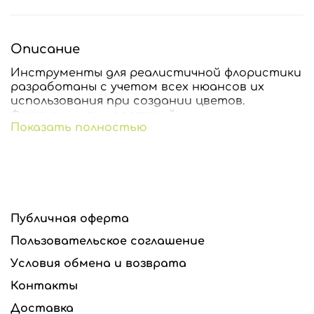
Описание
Инструменты для реалистичной флористики
разработаны с учетом всех нюансов их
использования при создании цветов.
Фактуры живых растений.
Показать полностью
Все вайнеры и каттеры п
одходят для
флористических самозатвердевающих глин,
запекаемых глин, сахарной мастики и шоколада.
Молды можно замораживать и запекать вместе с
глиной.
Публичная оферта
Все инструменты изготавливаются из
высококачественного сырья производства США и
Пользовательское соглашение
стран Евросоюза.
Условия обмена и возврата
Если вам нужны вайнеры для работы с фоамираном
Контакты
или универсальные вайнеры для работы с глиной и
фоамираном, сообщите об этом в комментарии к
Доставка