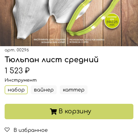
арт.
00296
Тюльпан лист средний
1 523 ₽
Инструмент
набор
вайнер
каттер
В корзину
В избранное