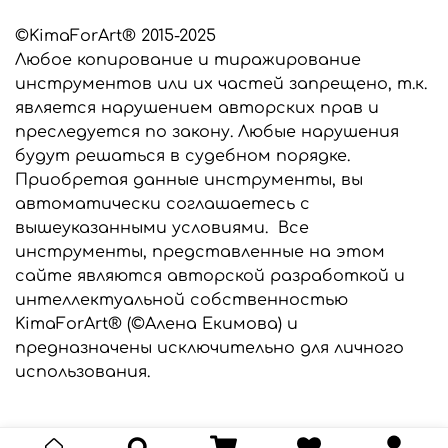
заказу, мы выберем подходящий силикон для
изготовления ваших инструментов.
©KimaForArt® 2015-2025
Любое копирование и тиражирование
Все инструменты, представленные в этом
интернет-магазине являются разработкой
инструментов или их частей запрещено, т.к.
©KimaForArt и защищены законом об
является нарушением авторских прав и
авторском праве. Предназначены только для
преследуется по закону. Любые нарушения
индивидуального использования. Любое
будут решаться в судебном порядке.
копирование и тиражирование
Приобретая данные инструменты, вы
инструментов запрещено и преследуется по
закону.
автоматически соглашаетесь с
вышеуказанными условиями. Все
инструменты, представленные на этом
сайте являются авторской разработкой и
интеллектуальной собственностью
KimaForArt® (©Алена Екимова) и
предназначены исключительно для личного
использования.