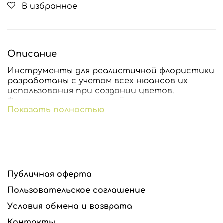
В избранное
Описание
Инструменты для реалистичной флористики
разработаны с учетом всех нюансов их
использования при создании цветов.
Фактуры живых растений.
Показать полностью
Все вайнеры и каттеры п
одходят для
флористических самозатвердевающих глин,
запекаемых глин, сахарной мастики и шоколада.
Молды можно замораживать и запекать вместе с
глиной.
Публичная оферта
Все инструменты изготавливаются из
высококачественного сырья производства США и
Пользовательское соглашение
стран Евросоюза.
Условия обмена и возврата
Если вам нужны вайнеры для работы с фоамираном
Контакты