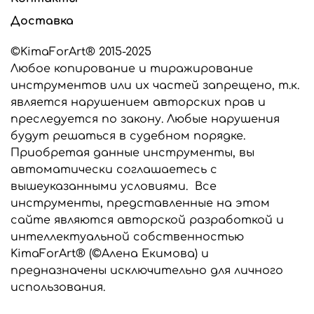
или универсальные вайнеры для работы с глиной и
фоамираном, сообщите об этом в комментарии к
Доставка
заказу, мы выберем подходящий силикон для
изготовления ваших инструментов.
©KimaForArt® 2015-2025
Любое копирование и тиражирование
Все инструменты, представленные в этом
интернет-магазине являются разработкой
инструментов или их частей запрещено, т.к.
©KimaForArt и защищены законом об
является нарушением авторских прав и
авторском праве. Предназначены только для
преследуется по закону. Любые нарушения
индивидуального использования. Любое
будут решаться в судебном порядке.
копирование и тиражирование
Приобретая данные инструменты, вы
инструментов запрещено и преследуется по
закону.
автоматически соглашаетесь с
вышеуказанными условиями. Все
инструменты, представленные на этом
сайте являются авторской разработкой и
интеллектуальной собственностью
KimaForArt® (©Алена Екимова) и
предназначены исключительно для личного
использования.