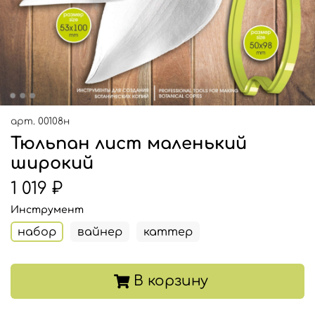
арт.
00108н
Тюльпан лист маленький
широкий
1 019 ₽
Инструмент
набор
вайнер
каттер
В корзину