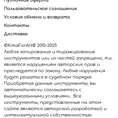
Публичная оферта
Пользовательское соглашение
Инструменты для реалистичной флористики
разработаны с учетом всех нюансов их
Условия обмена и возврата
использования при создании цветов.
Фактуры живых растений.
Контакты
Доставка
Все вайнеры и каттеры п
одходят для
флористических самозатвердевающих глин,
запекаемых глин, сахарной мастики и шоколада.
©KimaForArt® 2015-2025
Молды можно замораживать и запекать вместе с
Любое копирование и тиражирование
глиной.
инструментов или их частей запрещено, т.к.
является нарушением авторских прав и
Все инструменты изготавливаются из
высококачественного сырья производства США и
преследуется по закону. Любые нарушения
стран Евросоюза.
будут решаться в судебном порядке.
Приобретая данные инструменты, вы
Если вам нужны вайнеры для работы с фоамираном
автоматически соглашаетесь с
или универсальные вайнеры для работы с глиной и
фоамираном, сообщите об этом в комментарии к
вышеуказанными условиями. Все
заказу, мы выберем подходящий силикон для
инструменты, представленные на этом
изготовления ваших инструментов.
сайте являются авторской разработкой и
интеллектуальной собственностью
Все инструменты, представленные в этом