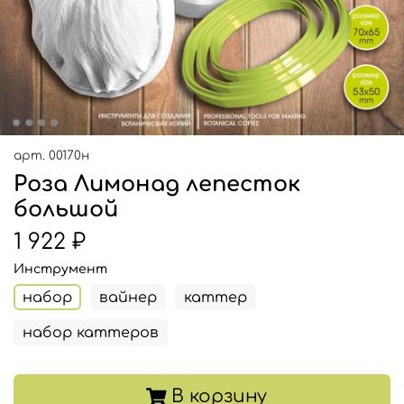
арт.
00170н
Роза Лимонад лепесток
большой
1 922 ₽
Инструмент
набор
вайнер
каттер
набор каттеров
В корзину