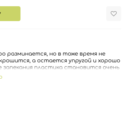
у
о разминается, но в тоже время не
е крошится, а остается упругой и хорошо
е запекания пластика становится очень
ибкой, эти качества позволяют
ю
 при создании мелких вещей, ведь
хрупкий внешне элемент будет прочным,
говечным! Запеченое изделие из PREMO
ет остается таким же, как и до
 15 минут на каждые 6 мм толщины