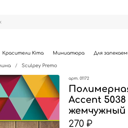
Красители Kima
Миниатюра
Для запекаем
лина
Sculpey Premo
арт.
01172
Полимерная
Accent 5038
жемчужный
270 ₽