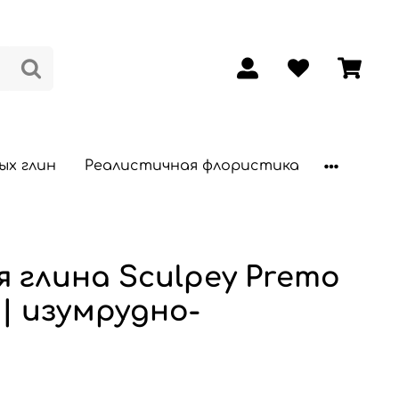
ых глин
Реалистичная флористика
 глина Sculpey Premo
 | изумрудно-