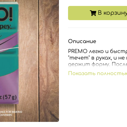
В корзин
Описание
PREMO легко и быстр
"течет" в руках, и н
держит форму. Посл
прочной и немного г
Показать полность
использовать PREMO
любой, даже самый 
а следовательно дол
немного матовое, цв
запекания.
Запекать при 130 °С
изделия.