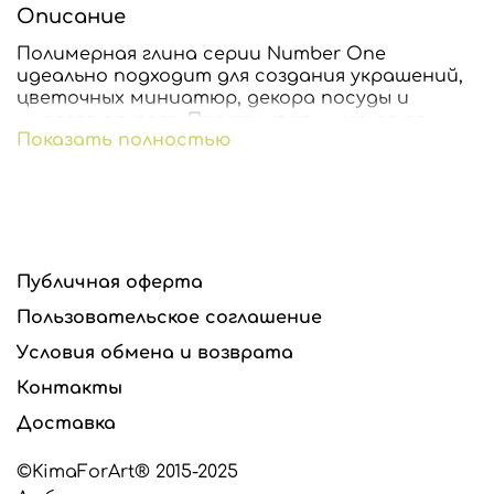
Описание
Полимерная глина серии Number One
идеально подходит для создания украшений,
цветочных миниатюр, декора посуды и
многого другого. Податливая и мягкая при
Показать полностью
лепке, цвета можно смешивать между собой
добиваясь нужного оттенка.
Изделие можно затонировать сухой
пастелью до запекания или акриловыми
красками после запекания.
Публичная оферта
После запекания глина становится прочной и
гибкой, цвет сохраняется.
Пользовательское соглашение
Готовое изделие обжигать 10-30 мин. при
Условия обмена и возврата
температуре 110-130C.
Контакты
Внимание: не допускается запекать изделия в
Доставка
микроволновой печи!
©KimaForArt® 2015-2025