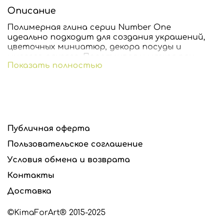
Описание
Полимерная глина серии Number One
идеально подходит для создания украшений,
цветочных миниатюр, декора посуды и
многого другого. Податливая и мягкая при
Показать полностью
лепке, цвета можно смешивать между собой
добиваясь нужного оттенка.
Изделие можно затонировать сухой
пастелью до запекания или акриловыми
красками после запекания.
Публичная оферта
После запекания глина становится прочной и
гибкой, цвет сохраняется.
Пользовательское соглашение
Готовое изделие обжигать 10-30 мин. при
Условия обмена и возврата
температуре 110-130C.
Контакты
Внимание: не допускается запекать изделия в
Доставка
микроволновой печи!
©KimaForArt® 2015-2025