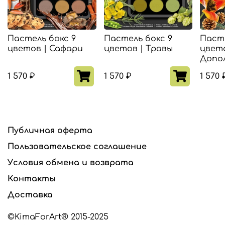
материала, он отлично защищает пастель
не только при транспортировке, но и во
время использования, при случайном падении.
Пастель бокс 9
Пастель бокс 9
Пасте
Бокс упакован в стильный шубер из плотного
цветов | Сафари
цветов | Травы
цвето
картона с приятным покрытием soft-touch.
Допо
Он дает дополнительную защиту при
хранении и транспортировке пастели.
1 570 ₽
1 570 ₽
1 570 
Публичная оферта
Пользовательское соглашение
Условия обмена и возврата
Контакты
Доставка
©KimaForArt® 2015-2025