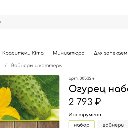
Красители Kima
Миниатюра
Для запекаем
А
Вайнеры и каттеры
арт.
00532н
Огурец наб
2 793 ₽
Инструмент
набор
вайнеры