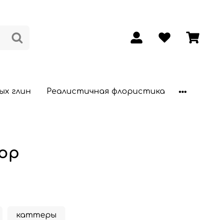
ых глин
Реалистичная флористика
ор
каттеры