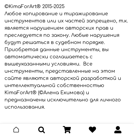
инструментов запрещено и преследуется по
©KimaForArt® 2015-2025
закону.
Любое копирование и тиражирование
инструментов или их частей запрещено, т.к.
является нарушением авторских прав и
Все инструменты изготавливаются из
преследуется по закону. Любые нарушения
высококачественного сырья производства
США и Европы.
будут решаться в судебном порядке.
Приобретая данные инструменты, вы
автоматически соглашаетесь с
вышеуказанными условиями. Все
инструменты, представленные на этом
сайте являются авторской разработкой и
интеллектуальной собственностью
KimaForArt® (©Алена Екимова) и
предназначены исключительно для личного
использования.