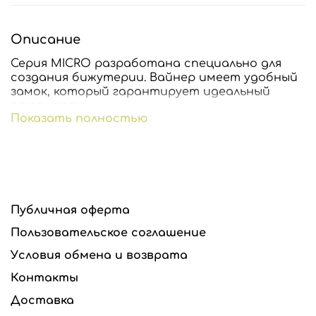
Описание
Серия MICRO разработана специально для
создания бижутерии. Вайнер имеет удобный
замок, который гарантирует идеальный
отпечаток.
Показать полностью
Инструменты подходят для
самоотвердевающих, запекаемых глин,
сахарной мастики и шоколада.
Публичная оферта
Пользовательское соглашение
Все инструменты, представленные в этом
интернет-магазине являются разработкой
Условия обмена и возврата
©KimaForArt и защищены законом об
Контакты
авторском праве. Предназначены только для
индивидуального использования. Любое
Доставка
копирование и тиражирование