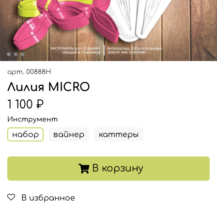
арт.
00888Н
Лилия MICRO
1 100 ₽
Инструмент
набор
вайнер
каттеры
В корзину
В избранное