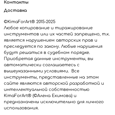
Контакты
или универсальные вайнеры для работы с глиной и
фоамираном, сообщите об этом в комментарии к
Доставка
заказу, мы выберем подходящий силикон для
изготовления ваших инструментов.
©KimaForArt® 2015-2025
Любое копирование и тиражирование
Все инструменты, представленные в этом
интернет-магазине являются разработкой
инструментов или их частей запрещено, т.к.
©KimaForArt и защищены законом об
является нарушением авторских прав и
авторском праве. Предназначены только для
преследуется по закону. Любые нарушения
индивидуального использования. Любое
будут решаться в судебном порядке.
копирование и тиражирование
Приобретая данные инструменты, вы
инструментов запрещено и преследуется по
закону.
автоматически соглашаетесь с
вышеуказанными условиями. Все
инструменты, представленные на этом
сайте являются авторской разработкой и
интеллектуальной собственностью
KimaForArt® (©Алена Екимова) и
предназначены исключительно для личного
использования.