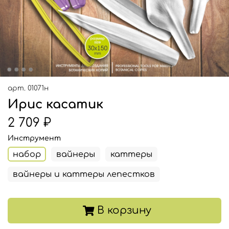
арт.
01071н
Ирис касатик
2 709 ₽
Инструмент
набор
вайнеры
каттеры
вайнеры и каттеры лепестков
В корзину