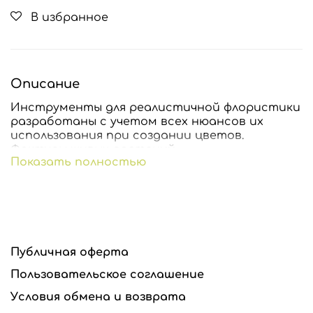
В избранное
Описание
Инструменты для реалистичной флористики
разработаны с учетом всех нюансов их
использования при создании цветов.
Фактуры живых растений.
Показать полностью
Все вайнеры и каттеры п
одходят для
флористических самозатвердевающих глин,
запекаемых глин, сахарной мастики и шоколада.
Молды можно замораживать и запекать вместе с
глиной.
Публичная оферта
Все инструменты изготавливаются из
высококачественного сырья производства США и
Пользовательское соглашение
стран Евросоюза.
Условия обмена и возврата
Если вам нужны вайнеры для работы с фоамираном