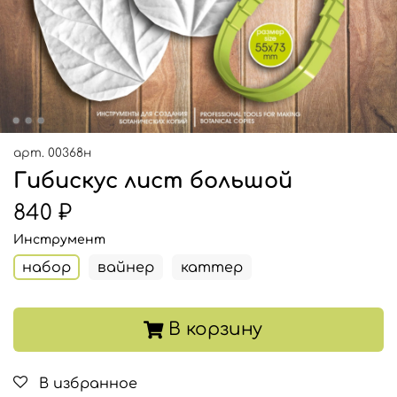
арт.
00368н
Гибискус лист большой
840 ₽
Инструмент
набор
вайнер
каттер
В корзину
В избранное