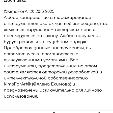
Доставка
заказу, мы выберем подходящий силикон для
изготовления ваших инструментов.
©KimaForArt® 2015-2025
Любое копирование и тиражирование
Все инструменты, представленные в этом
интернет-магазине являются разработкой
инструментов или их частей запрещено, т.к.
©KimaForArt и защищены законом об
является нарушением авторских прав и
авторском праве. Предназначены только для
преследуется по закону. Любые нарушения
индивидуального использования. Любое
будут решаться в судебном порядке.
копирование и тиражирование
Приобретая данные инструменты, вы
инструментов запрещено и преследуется по
закону.
автоматически соглашаетесь с
вышеуказанными условиями. Все
инструменты, представленные на этом
сайте являются авторской разработкой и
интеллектуальной собственностью
KimaForArt® (©Алена Екимова) и
предназначены исключительно для личного
использования.