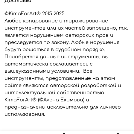
Доставка
заказу, мы выберем подходящий силикон для
изготовления ваших инструментов.
©KimaForArt® 2015-2025
Любое копирование и тиражирование
Все инструменты, представленные в этом
интернет-магазине являются разработкой
инструментов или их частей запрещено, т.к.
©KimaForArt и защищены законом об
является нарушением авторских прав и
авторском праве. Предназначены только для
преследуется по закону. Любые нарушения
индивидуального использования. Любое
будут решаться в судебном порядке.
копирование и тиражирование
Приобретая данные инструменты, вы
инструментов запрещено и преследуется по
закону.
автоматически соглашаетесь с
вышеуказанными условиями. Все
инструменты, представленные на этом
сайте являются авторской разработкой и
интеллектуальной собственностью
KimaForArt® (©Алена Екимова) и
предназначены исключительно для личного
использования.