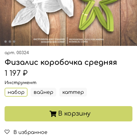
арт.
00324
Физалис коробочка средняя
1 197 ₽
Инструмент
набор
вайнер
каттер
В корзину
В избранное