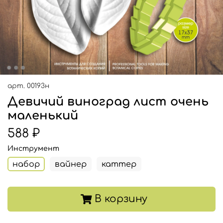
арт.
00193н
Девичий виноград лист очень
маленький
588 ₽
Инструмент
набор
вайнер
каттер
В корзину