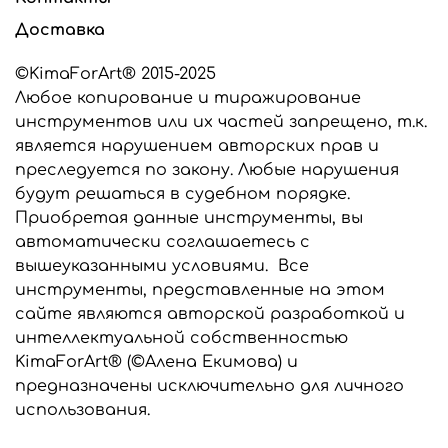
разработаны с учетом всех нюансов их
Доставка
использования при создании цветов.
Фактуры живых растений.
©KimaForArt® 2015-2025
Все вайнеры и каттеры п
одходят для
Любое копирование и тиражирование
флористических самозатвердевающих глин,
инструментов или их частей запрещено, т.к.
запекаемых глин, сахарной мастики и шоколада.
является нарушением авторских прав и
Молды можно замораживать и запекать вместе с
преследуется по закону. Любые нарушения
глиной.
будут решаться в судебном порядке.
Все инструменты изготавливаются из
Приобретая данные инструменты, вы
высококачественного сырья производства США и
автоматически соглашаетесь с
стран Евросоюза.
вышеуказанными условиями. Все
Если вам нужны вайнеры для работы с фоамираном
инструменты, представленные на этом
или универсальные вайнеры для работы с глиной и
сайте являются авторской разработкой и
фоамираном, сообщите об этом в комментарии к
интеллектуальной собственностью
заказу, мы выберем подходящий силикон для
KimaForArt® (©Алена Екимова) и
изготовления ваших инструментов.
предназначены исключительно для личного
Все инструменты, представленные в этом
использования.
интернет-магазине являются разработкой
©KimaForArt и защищены законом об