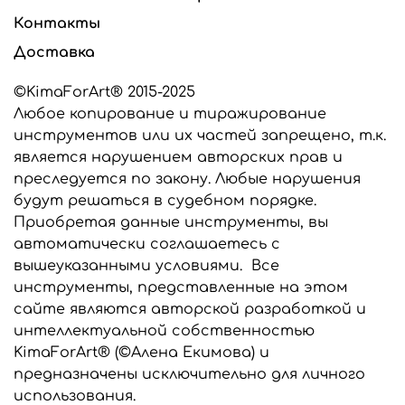
высококачественного сырья производства США и
Контакты
стран Евросоюза.
Доставка
Если вам нужны вайнеры для работы с фоамираном
или универсальные вайнеры для работы с глиной и
©KimaForArt® 2015-2025
фоамираном, сообщите об этом в комментарии к
Любое копирование и тиражирование
заказу, мы выберем подходящий силикон для
изготовления ваших инструментов.
инструментов или их частей запрещено, т.к.
является нарушением авторских прав и
Все инструменты, представленные в этом
преследуется по закону. Любые нарушения
интернет-магазине являются разработкой
будут решаться в судебном порядке.
©KimaForArt и защищены законом об
авторском праве. Предназначены только для
Приобретая данные инструменты, вы
индивидуального использования. Любое
автоматически соглашаетесь с
копирование и тиражирование
вышеуказанными условиями. Все
инструментов запрещено и преследуется по
инструменты, представленные на этом
закону.
сайте являются авторской разработкой и
интеллектуальной собственностью
KimaForArt® (©Алена Екимова) и
предназначены исключительно для личного
использования.