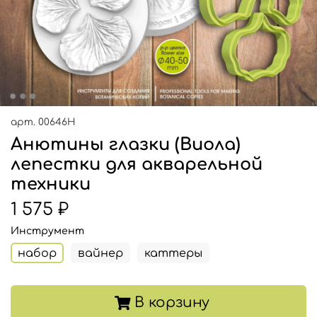
арт.
00646Н
Анютины глазки (Виола)
лепестки для акварельной
техники
1 575 ₽
Инструмент
набор
вайнер
каттеры
В корзину