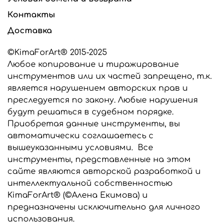
Фактуры живых растений.
Контакты
Все вайнеры и каттеры п
одходят для
Доставка
флористических самозатвердевающих глин,
запекаемых глин, сахарной мастики и шоколада.
©KimaForArt® 2015-2025
Молды можно замораживать и запекать вместе с
глиной.
Любое копирование и тиражирование
инструментов или их частей запрещено, т.к.
Все инструменты изготавливаются из
является нарушением авторских прав и
высококачественного сырья производства США и
преследуется по закону. Любые нарушения
стран Евросоюза.
будут решаться в судебном порядке.
Если вам нужны вайнеры для работы с фоамираном
Приобретая данные инструменты, вы
или универсальные вайнеры для работы с глиной и
автоматически соглашаетесь с
фоамираном, сообщите об этом в комментарии к
вышеуказанными условиями. Все
заказу, мы выберем подходящий силикон для
изготовления ваших инструментов.
инструменты, представленные на этом
сайте являются авторской разработкой и
Все инструменты, представленные в этом
интеллектуальной собственностью
интернет-магазине являются разработкой
KimaForArt® (©Алена Екимова) и
©KimaForArt и защищены законом об
авторском праве. Предназначены только для
предназначены исключительно для личного
индивидуального использования. Любое
использования.