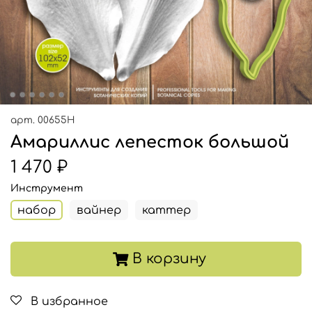
арт.
00655Н
Амариллис лепесток большой
1 470 ₽
Инструмент
набор
вайнер
каттер
В корзину
В избранное