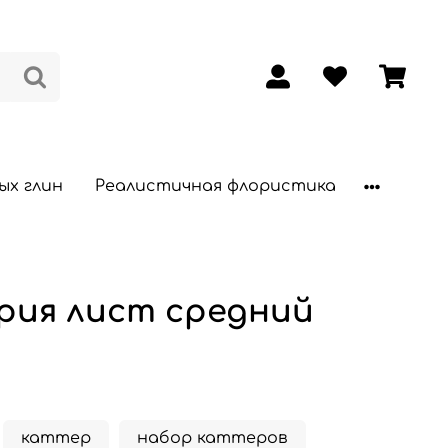
ых глин
Реалистичная флористика
рия лист средний
каттер
набор каттеров